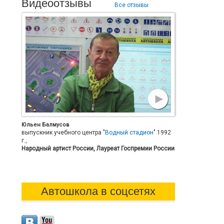
Видеоотзывы
Все отзывы
Юльен Балмусов
выпускник учебного центра "
Водный стадион
" 1992
г.,
Народный артист России, Лауреат Госпремии России
Автошкола в соцсетях