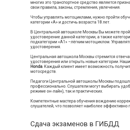
многих это транспортное средство является приз
свои правила, законы, стремления, увлечения.
Чтобы управлять мотоциклами, нужно пройти обуч
категории «А» и достичь возраста 18 лет.
В Центральной автошколе Москвы Вы можете пройт
удостоверение данной категории, а также категори
подкатегории «А1» –лёгким мотоциклом. Управлять
удостоверения.
Центральная автошкола Москвы стремится отвеча
удостоверения или открыть новые категории. Наш
Honda
. Каждый клиент имеет возможность получи
мотосредств.
Педагоги Центральной автошколы Москвы подошли
профессионально. Слушатели могут выбирать удобн
режиме он-лайн), так и практических.
Компетентные мастера обучения вождению коррек
слушателей, что позволяет наиболее эффективно 
Сдача экзаменов в ГИБДД