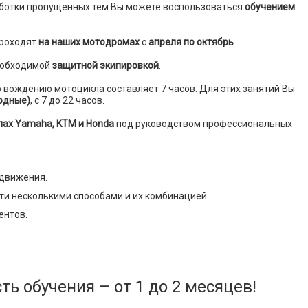
аботки пропущенных тем Вы можете воспользоваться
обучением
роходят
на наших мотодромах
с
апреля по октябрь
.
обходимой
защитной экипировкой
.
 вождению мотоцикла составляет 7 часов. Для этих занятий Вы
одные)
, с 7 до 22 часов.
лах Yamaha, KTM и Honda
под руководством профессиональных
 движения.
и несколькими способами и их комбинацией.
ентов.
ь обучения – от 1 до 2 месяцев!