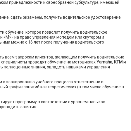
наком принадлежности к своеобразной субкультуре, имеющей
ение, сдать экзамены, получить водительское удостоверение
и обучение, которое позволит получить водительское
и «М» - на право управления мопедом или скутером и
 ими можно с 16 лет после получения водительского
ть всем запросам клиентов, желающим получить водительские
и специалисты проводят обучение на мотоциклах
Yamaha, KTM и
ть полноценные знания, овладеть навыками управления
 к планированию учебного процесса ответственно и
ый график занятий как теоретических (в том числе обучение в
тируют программу в соответствии с уровнем навыков
проводить занятия.