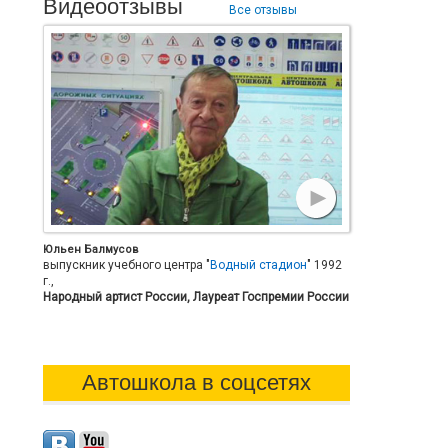
Видеоотзывы
Все отзывы
Юльен Балмусов
выпускник учебного центра "
Водный стадион
" 1992
г.,
Народный артист России, Лауреат Госпремии России
Автошкола в соцсетях