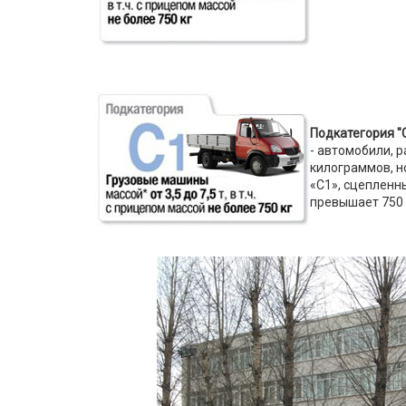
Подкатегория "C
- автомобили, 
килограммов, н
«C1», сцепленн
превышает 750