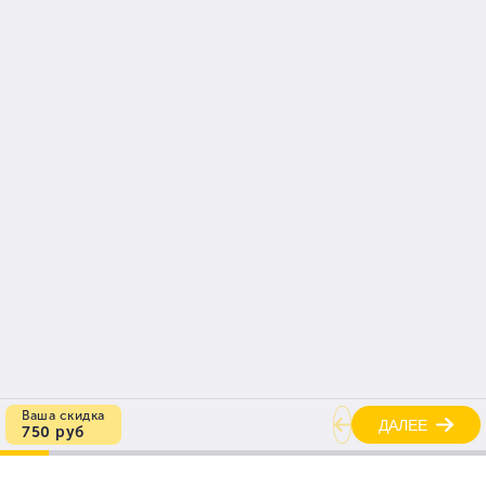
Многоканальный
+7 (495)
665-20-54
Руководство
на связи
Главная