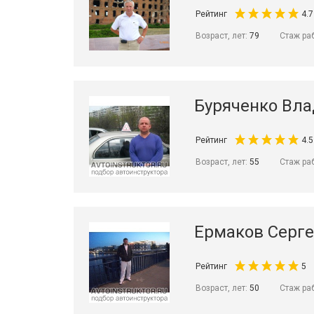
Рейтинг
4.7
Возраст, лет:
79
Стаж ра
Буряченко Вл
Рейтинг
4.5
Возраст, лет:
55
Стаж ра
Ермаков Серг
Рейтинг
5
Возраст, лет:
50
Стаж ра