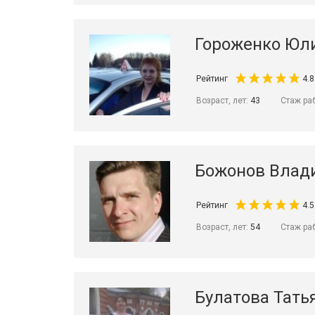
Гороженко Юл
Рейтинг
4.8
Возраст, лет:
43
Стаж ра
Божонов Влад
Рейтинг
4.5
Возраст, лет:
54
Стаж ра
Булатова Тать