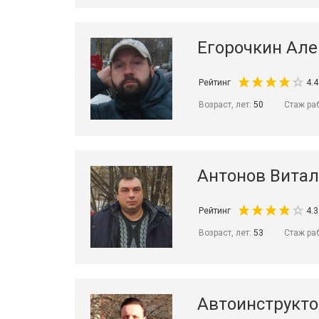
Егорочкин Але
Рейтинг
4.4
Возраст, лет:
50
Стаж ра
Антонов Вита
Рейтинг
4.3
Возраст, лет:
53
Стаж ра
Автоинструкт