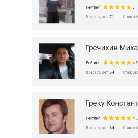
Рейтинг
5
Возраст, лет:
71
Стаж ра
Гречихин Миха
Рейтинг
4.5
Возраст, лет:
54
Стаж ра
Греку Констан
Рейтинг
4.5
Возраст, лет:
64
Стаж ра