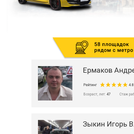
Ермаков Андр
Рейтинг
4.8
Возраст, лет:
47
Стаж ра
Зыкин Игорь 