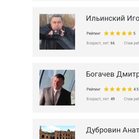
Ильинский Иго
Рейтинг
5
Возраст, лет:
66
Стаж ра
Богачев Дмитр
Рейтинг
4.5
Возраст, лет:
49
Стаж ра
Дубровин Ана