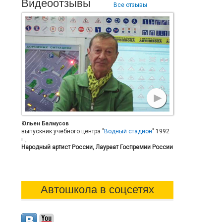
Видеоотзывы
Все отзывы
Юльен Балмусов
выпускник учебного центра "
Водный стадион
" 1992
г.,
Народный артист России, Лауреат Госпремии России
Автошкола в соцсетях