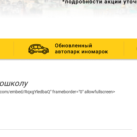
тошколу
.com/embed/RqxgYledbaQ" frameborder="0" allowfullscreen>