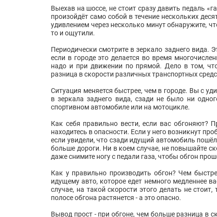
Выехав на шоссе, не стоит сразу давить педаль «г
произойдёт само собой в течение нескольких десят
удивлением через несколько минут обнаружите, что
то и ощутили.
Периодически смотрите в зеркало заднего вида. Э
если в городе это делается во время многочисле
надо и при движении по прямой. Дело в том, что
разница в скорости различных транспортных средс
Ситуация меняется быстрее, чем в городе. Вы с уд
в зеркала заднего вида, сзади не было ни одног
спортивном автомобиле или на мотоцикле.
Как себя правильно вести, если вас обгоняют? Пр
находитесь в опасности. Если у него возникнут про
если увидели, что сзади идущий автомобиль пошёл 
больше дороги. Ни в коем случае, не повышайте с
даже снимите ногу с педали газа, чтобы обгон про
Как у правильно производить обгон? Чем быстрее
идущему авто, которое едет немного медленнее ва
случае, на такой скорости этого делать не стоит,
полосе обгона растянется - а это опасно.
Вывод прост - при обгоне, чем больше разница в с