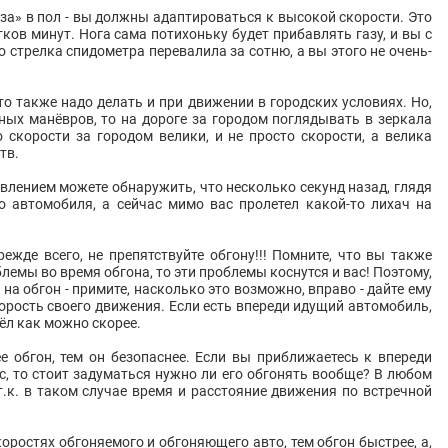
аза» в пол - вы должны адаптироваться к высокой скорости. Это
ков минут. Нога сама потихоньку будет прибавлять газу, и вы с
 стрелка спидометра перевалила за сотню, а вы этого не очень-
то также надо делать и при движении в городских условиях. Но,
нных манёвров, то на дороге за городом поглядывать в зеркала
 скорости за городом велики, и не просто скорости, а велика
тв.
ивлением можете обнаружить, что несколько секунд назад, глядя
о автомобиля, а сейчас мимо вас пролетел какой-то лихач на
ежде всего, не препятствуйте обгону!!! Помните, что вы также
блемы во время обгона, то эти проблемы коснутся и вас! Поэтому,
на обгон - примите, насколько это возможно, вправо - дайте ему
корость своего движения. Если есть впереди идущий автомобиль,
шёл как можно скорее.
 обгон, тем он безопаснее. Если вы приближаетесь к впереди
с, то стоит задуматься нужно ли его обгонять вообще? В любом
 т.к. в таком случае время и расстояние движения по встречной
коростях обгоняемого и обгоняющего авто, тем обгон быстрее, а,