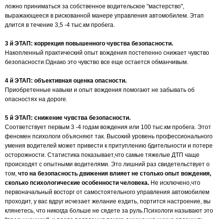
ложно приниматься за собственное водительское "мастерство",
выражающееся в рискованной манере управления автомобилем. Этап
длится в течение 3,5 -4 тыс.км пробега.
3 й ЭТАП: коррекция повышенного чувства безопасности.
Накопленный практический опыт вождения постепенно снижает чувство
безопасности.Однако это чувство все еще остается обманчивым.
4 й ЭТАП: объективная оценка опасности.
Приобретенные навыки и опыт вождения помогают не забывать об
опасностях на дороге.
5 й ЭТАП: снижение чувства безопасности.
Соответствует первым 3 -4 годам вождения или 100 тыс.км пробега. Этот
феномен психологи объясняют так. Высокий уровень профессионального
умения водителей может привести к притуплению бдительности и потере
осторожности. Статистика показывает,что самые тяжелые ДТП чаще
происходят с опытными водителями. Это лишний раз свидетельствует о
том,
что на безопасность движения влияет не столько опыт вождения,
сколько психологические особенности человека.
Не исключено,что
первоначальный восторг от самостоятельного управления автомобилем
проходит, у вас вдруг исчезает желание ездить, портится настроение, вы
клянетесь, что никогда больше не сядете за руль.Психологи называют это