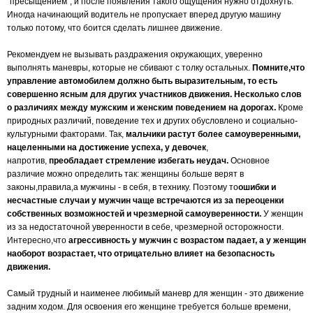
"пресыщением", и после появления такого ощущения нужно отдохнуть.
Иногда начинающий водитель не пропускает вперед другую машину
только потому, что боится сделать лишнее движение.
Рекомендуем не вызывать раздражения окружающих, уверенно
выполнять маневры, которые не сбивают с толку остальных.
Помните,что
управление автомобилем должно быть выразительным, то есть
совершенно ясным для других участников движения. Несколько слов
о различиях между мужским и женским поведением на дорогах.
Кроме
природных различий, поведение тех и других обусловлено и социально-
культурными факторами. Так,
мальчики растут более самоуверенными,
нацеленными на достижение успеха, у девочек
,
напротив,
преобладает стремление избегать неудач.
Основное
различие можно определить так: женщины больше верят в
законы,правила,а мужчины - в себя, в технику. Поэтому то
ошибки и
несчастные случаи у мужчин чаще встречаются из за переоценки
собственных возможностей и чрезмерной самоуверенности.
У женщин
из за недостаточной уверенности в себе, чрезмерной осторожности.
Интересно,что
агрессивность у мужчин с возрастом падает, а у женщин
наоборот возрастает, что отрицательно влияет на безопасность
движения.
Самый трудный и наименее любимый маневр для женщин - это движение
задним ходом. Для освоения его женщине требуется больше времени,